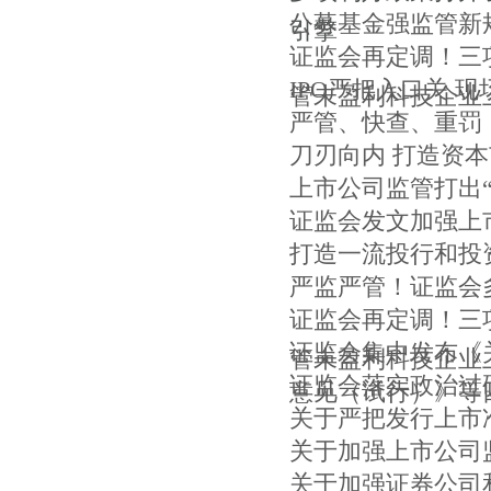
公募基金强监管新
引擎
证监会再定调！三
IPO严把入口关 
管未盈利科技企业
严管、快查、重罚
刀刃向内 打造资
上市公司监管打出
证监会发文加强上
打造一流投行和投
严监严管！证监会
证监会再定调！三
证监会集中发布《
管未盈利科技企业
证监会落实政治过
意见（试行）》等
关于严把发行上市
关于加强上市公司
关于加强证券公司