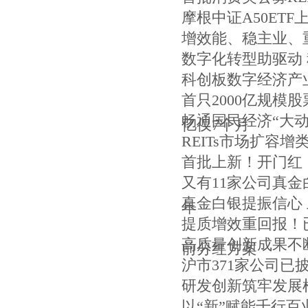
摩根中证A50ETF
增效能、稳主业、
数字化转型助驱动
科创板数字经济产
首只2000亿规模股
畅通国民经济“大
亿仅7个月
REITs市场扩容
首批上新！开门红
又有11家公司真
真金白银提振信心
年
提质增效重回报！
高质量创新成果不
前分红方案
沪市371家公司已
研发创新筑牢发展
以“新”赋能千行