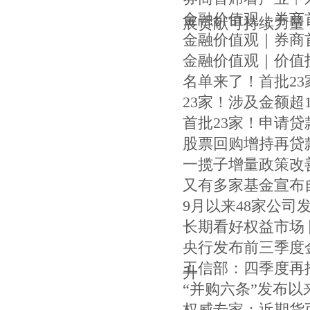
金融价值观｜券商
展贡献可持续力量
金融价值观｜券商
金融价值观｜价值
名单来了！首批2
23家！涉及金额超
首批23家！申请贷
股票回购增持再贷
一揽子增量政策改
又有多家基金宣布自
9月以来48家公司
长期看好权益市场
央行发布前三季度
工信部：四季度再
升
“并购六条”发布