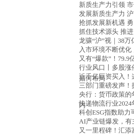
新质生产力引领 
发展新质生产力 
抢抓发展新机遇 
抓住技术源头 推
龙骧“沪”视｜38
入市环境不断优化 
又有“爆款”！79.9
行业风口丨多股涨停
近千亿巨资买入！
如何布局
三部门重磅发声！
央行：货币政策的
快递物流行业202
内
科创ESG指数助力
AI产业链爆发，有
又一里程碑！汇添