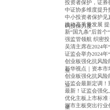
投资者保护，证券
中证协多维度提升
中小投资者保护见
推动高质量发展 
码投保力度
新“国九条”后首个“
强监管领航 织密投
吴清主席在2024年
证监会举办2024年
创业板强化抗风险
新华视点｜资本市
业
创业板强化抗风险
证监会最新定调！
业
最新！证监会强化
优化主板上市标准
深市主板突出行业
量