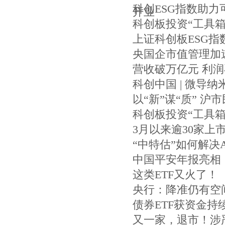
科创ESG指数助力
开业
科创板投资“工具箱
上证科创板ESG
央国企市值管理加
营收破万亿元 利润
科创中国 | 微导
以“新”谋“质” 
科创板投资“工具箱
3月以来逾30家
“中特估”如何解
中国平安年报亮相！
这类ETF又火了！
央行：降准仍有空
债券ETF获资金持
又一家，退市！涉