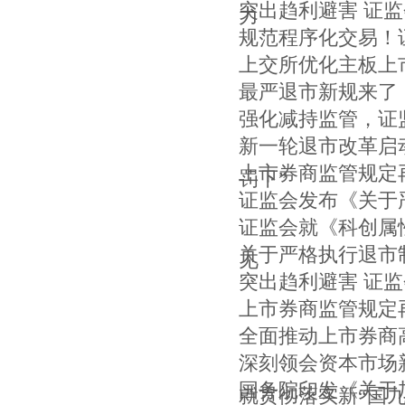
突出趋利避害 证
力
规范程序化交易！
上交所优化主板上
最严退市新规来了
强化减持监管，证
新一轮退市改革启
上市券商监管规定
罚下”
证监会发布《关于
证监会就《科创属
关于严格执行退市
见
突出趋利避害 证
上市券商监管规定
全面推动上市券商
深刻领会资本市场
国务院印发《关于
就贯彻落实新“国