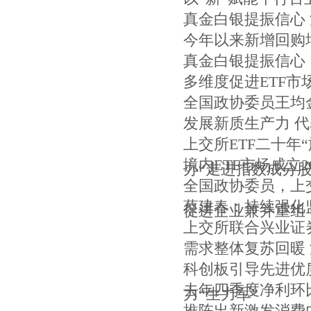
真金白银提振信心
今年以来新增回购增
真金白银提振信心
多维度促进ETF市
全国政协委员王均
发展新质生产力 
上交所ETF二十年
境内ETF市场成立
办“走进指数成分股
全国政协委员，上
蔡建春：持续强化
促进企业兼并重组
上交所联合兴业证
需求整体复苏回暖
科创板引导先进优
去年四季度净利环
力“生力军”