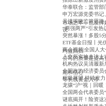
推陈出新激发消费
华泰联合：监管部
申万宏源党委书记
吴清揭晓监管思路
市场之本，也发挥
“两强两严”引发热
说
突然暴涨！多股5分
ETF基金日报丨光
两会视频|全国人
均值回归
上交所实地走访上
公司的质量是提高
机构热议吴清履新
全国政协经济委员
期和信心
积极展望 持续发力
等长线资金入市
龙骧“沪”视｜回
全国两会代表委员“
谜底揭开！险资这次