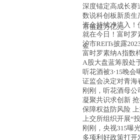
深度锚定高成长赛道
数说科创板新质生产
资金持续净流入！
市值超万亿元
就在今日！富时罗
沪市REITs披露
金
富时罗素纳A指数
A股大盘蓝筹股处
听花酒被3·15晚
证监会决定对青海
刚刚，听花酒母公
凝聚共识求创新 抢
保障权益防风险 上
上交所组织开展“
刚刚，央视315
多项利好政策打开