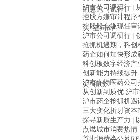
沪市公司调研行 |
的意见（试行）
控股方嫌审计程序“
控股股东嫌现任审
头”遭问询
沪市公司调研行 |
抢抓机遇期，科创
药企如何加快形成
科创板数字经济产
创新能力持续提升
沪市生物医药公司
尖”领域
从创新到质优 沪市
沪市药企抢抓机遇
三大变化折射资本
探寻新质生产力 |
点燃城市消费热情 
首批消费类公募RE