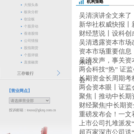
机构策略
大报头条
板块分析
吴清演讲全文来了
创业板
新华社权威快报丨
个股异动
财经慧说丨设科创
香港股情
公司情报
吴清透露资本市场
股指期货
资本市场重要信息！
个股评级
吴清发声，事关资
来啦
直接融资
两会科技“热” 
三存银行
长期资金长周期考
会”
两会资本眼丨证监
【营业网点】
聚焦丨推动中长期
财经聚焦|中长期
投诉邮箱：tousu@gkzq.com.cn
重磅发布会！一文
上市公司扎堆派发“
超百家深市公司送