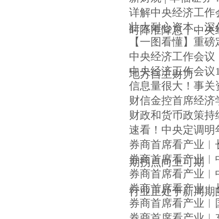
详解中央经济工作
壮大耐心资本、深
时降准降息丨中央
【一图看懂】重磅
中央经济工作会议
中央经济工作会议
地方自主财力
信息量很大！事关
财信金控首席经济
财政和货币政策持续
速看！中央定调明
券商首席看产业︱
券商首席看产业︱
期拐点向上可期
券商首席看产业︱
券商首席看产业︱
行业正处于新周期
券商首席看产业︱
券商首席看产业︱