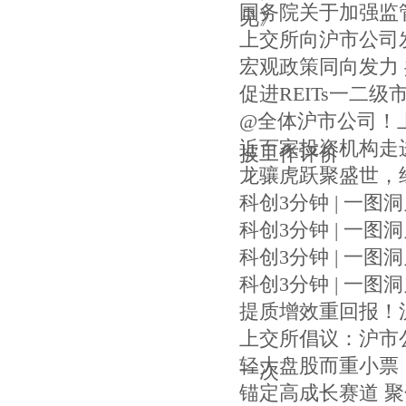
国务院关于加强监
见》
上交所向沪市公司
宏观政策同向发力
促进REITs一二级
@全体沪市公司！
近百家投资机构走进沪
披工作评价
龙骧虎跃聚盛世，经
科创3分钟 | 一图
科创3分钟 | 一图
科创3分钟 | 一图
科创3分钟 | 一图
提质增效重回报！
上交所倡议：沪市
轻大盘股而重小票
一次
锚定高成长赛道 聚