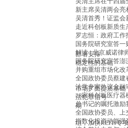
吴清主席在十四届
新主席吴清两会亮
吴清首秀！证监会
走近科创板新质生
罗志恒：政府工作
国务院研究室答一
解读 | 北京威
部署安排
国务院研究室答澎
稳定性的基础
并购重组市场化改
全国政协委员蔡建春
法学专家热议金融审
市场扩面提质基础
28家科创板医疗器
法犯罪信号
总书记的嘱托激励
期
全国政协委员、上
指数化投资动能强劲
组，加快REITs专