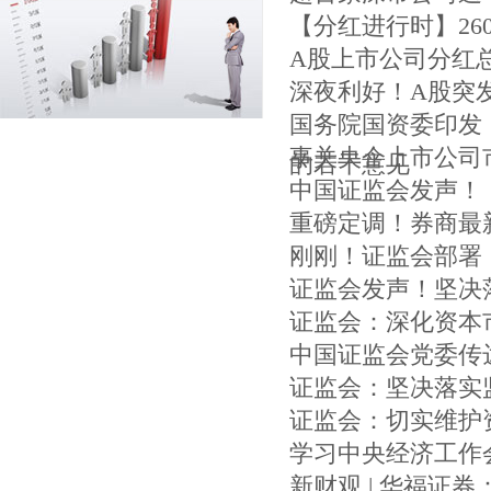
【分红进行时】26
A股上市公司分红
深夜利好！A股突
国务院国资委印发
事关央企上市公司
的若干意见
中国证监会发声！
重磅定调！券商最
刚刚！证监会部署
证监会发声！坚决
证监会：深化资本
中国证监会党委传
证监会：坚决落实
证监会：切实维护
学习中央经济工作
新财观 | 华福证