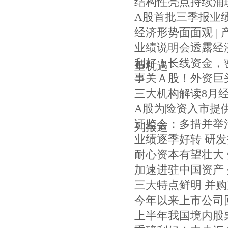
结构性亮点持续涌
A股首批三季报业
经济形势面面观 |
业绩说明会透露经济
利好！长线资金，
重机遇
事关Ａ股！外资巨
三大机构解读8月
A股为险资入市提
证监会：多措并举
列报道
业绩逐季好转 研
耐心资本有望壮大
加速进驻中国资产
三大特点鲜明 并
今年以来上市公司
上半年我国境内股票