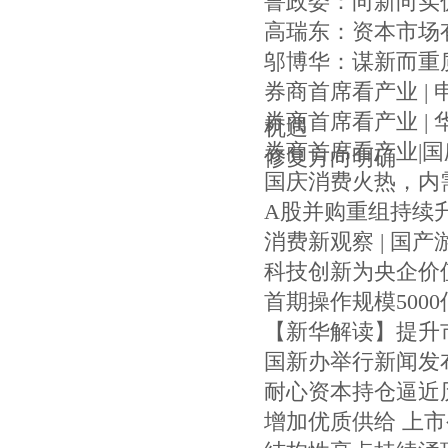
鲁政委：向新向实
高瑞东：资本市场
邬博华：谋新而重
券商首席看产业 |
券商首席看产业 |
机遇
券商首席看产业|
修复方向明确
国庆消费火热，内
A股并购重组持续
消费新观察 | 国
科技创新为央企价
首期操作规模500
【新华解读】提升
国新办举行新闻发
耐心资本持仓逼近
增加优质供给 上市