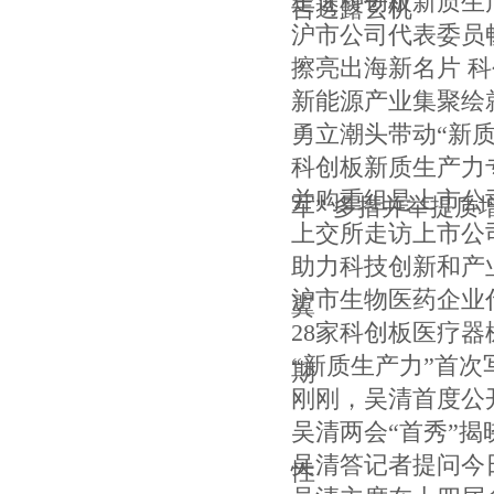
走近科创板新质生
告透露玄机
沪市公司代表委员
擦亮出海新名片 科
新能源产业集聚绘
勇立潮头带动“新
科创板新质生产力
并购重组是上市公
军” 多措并举提质
上交所走访上市公
助力科技创新和产
沪市生物医药企业
翼
28家科创板医疗器
“新质生产力”首
期
刚刚，吴清首度公
吴清两会“首秀”
吴清答记者提问今
性