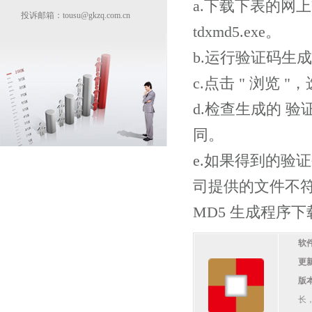
a.下载下表的网
投诉邮箱：tousu@gkzq.com.cn
tdxmd5.exe。
b.运行验证码生
c.点击 " 浏览
d.检查生成的 
同。
e.如果得到的验
司提供的文件不
MD5 生成程序下
软
更
版
长