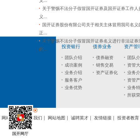
义...
关于警惕不法分子假冒国开证券及国开证券工作人
义...
国开证券股份有限公司关于相关主体冒用我司名义
正...
关于警惕不法分子假冒国开证券名义进行非法证券
投资银行
债券业务
资产管
的...
团队介绍
债券融资
团队
成功案例
销售交易
资管
业务介绍
资产证券化
业务
服务客户
资管
业务优势
业务
所获
网站声明
|
联系我们
|
网站地图
|
诚聘英才
|
友情链接
|
投资者教育
国开网厅