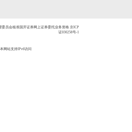
理委员会核准国开证券网上证券委托业务资格
京ICP
证030258号-1
版权所有 本网站支持IPv6访问